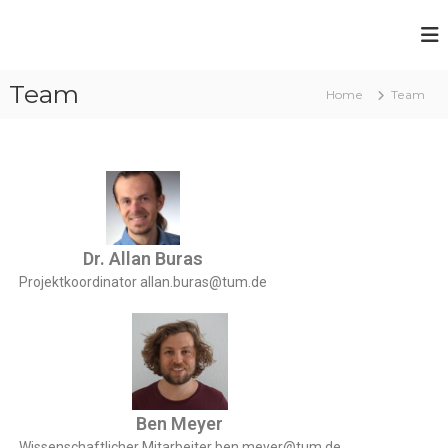
W
a
Team
l
Home
Team
d
m
o
n
i
t
Dr. Allan Buras
o
Projektkoordinator allan.buras@tum.de
r
i
n
g
z
e
Ben Meyer
n
Wissenschaftlicher Mitarbeiter ben.meyer@tum.de