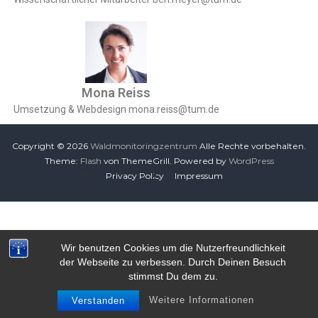
t
r
u
m
Mona Reiss
Umsetzung & Webdesign mona.reiss@tum.de
Copyright © 2026
Waldmonitoringzentrum
Alle Rechte vorbehalten.
Theme:
Flash
von ThemeGrill. Powered by
WordPress
Privacy Policy
Impressum
Wir benutzen Cookies um die Nutzerfreundlichkeit
der Webseite zu verbessen. Durch Deinen Besuch
stimmst Du dem zu.
Weitere Informationen
Verstanden